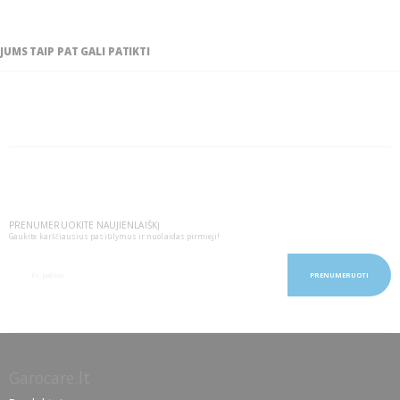
JUMS TAIP PAT GALI PATIKTI
PRENUMERUOKITE NAUJIENLAIŠKĮ
Gaukite karščiausius pasiūlymus ir nuolaidas pirmieji!
PRENUMERUOTI
Garocare.lt