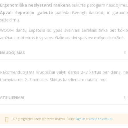
Ergonomiška
neslystanti
rankena
sukurta patogiam naudojimui.
Apvali
šepetėlio galvutė
padeda išvengti dantenų ir gomuri
sužeidimų.
WOOM dantų šepetėlis su ypač švelniais šereliais tinka bet kokio
amžiaus moterims ir vyrams. Galimos dvi spalvos: mėlyna ir rožinė.
NAUDOJIMAS
Rekomenduojama kruopščiai valyti dantis 2–3 kartus per dieną, ne
trumpiau nei 2–3 minutes. Skirtas kasdieniam naudojimui.
ATSILIEPIMAI
Only registered users can write reviews. Please
Sign in
or
create an account