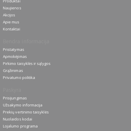
Produktai
Naujienos
Akcijos
Apie mus
Kontaktai
Bendra informacija
Pristatymas
Apmokėjimas
Pirkimo taisyklės ir sąlygos
Grąžinimas
Privatumo politika
Paskyra
Prisijungimas
Užsakymo informacija
Prekių vertinimo taisyklės
Nuolaidos kodai
Lojalumo programa