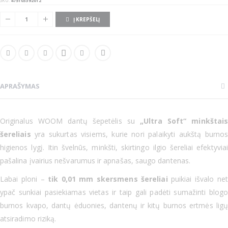
SKU
475103392012
Į KREPŠELĮ
APRAŠYMAS
Originalus WOOM dantų šepetėlis su
„Ultra Soft“ minkštais
šereliais
yra sukurtas visiems, kurie nori palaikyti aukštą burnos
higienos lygį. Itin švelnūs, minkšti, skirtingo ilgio šereliai efektyviai
pašalina įvairius nešvarumus ir apnašas, saugo dantenas.
Labai ploni –
tik 0,01 mm skersmens šereliai
puikiai išvalo net
ypač sunkiai pasiekiamas vietas ir taip gali padėti sumažinti blogo
burnos kvapo, dantų ėduonies, dantenų ir kitų burnos ertmės ligų
atsiradimo riziką.