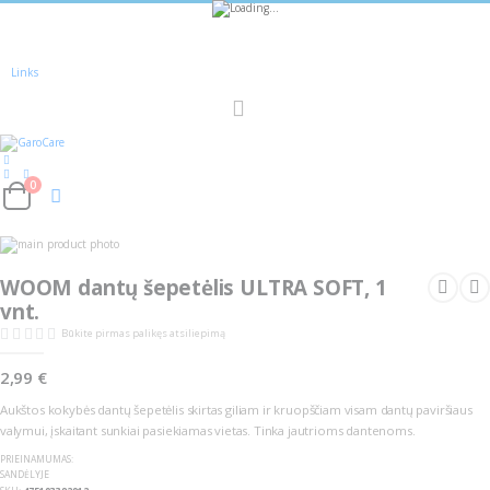
Sužinokite apie
nuolaidas
pirmieji -
Registruokitės!
Links
Toggle
Nav
0
Cart
Skip
Skip
to
to
the
the
WOOM dantų šepetėlis ULTRA SOFT, 1
end
beginning
of
of
vnt.
the
the
images
images
Būkite pirmas palikęs atsiliepimą
gallery
gallery
2,99 €
Aukštos kokybės dantų šepetėlis skirtas giliam ir kruopščiam visam dantų paviršiaus
valymui, įskaitant sunkiai pasiekiamas vietas. Tinka jautrioms dantenoms.
PRIEINAMUMAS:
SANDĖLYJE