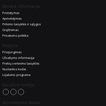
Bendra informacija
Pristatymas
Apmokėjimas
Pirkimo taisyklės ir sąlygos
Grąžinimas
Privatumo politika
Paskyra
Prisijungimas
Užsakymo informacija
Prekių vertinimo taisyklės
Nuolaidos kodai
Lojalumo programa
Socialinė medija
Apmokėjimo būdai