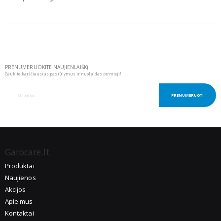
PRENUMERUOKITE NAUJIENLAIŠKĮ
Gaukite karščiausius pasiūlymus ir nuolaidas pirmieji!
PRENUMERUOTI
Garocare.lt
Produktai
Naujienos
Akcijos
Apie mus
Kontaktai