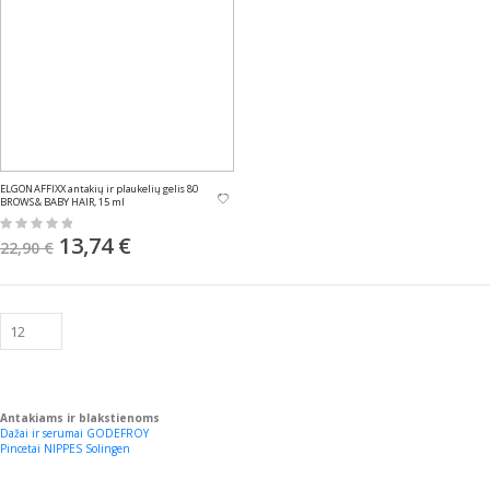
ELGON AFFIXX antakių ir plaukelių gelis 80
BROWS & BABY HAIR, 15 ml
Rating:
0%
Speciali
13,74 €
22,90 €
kaina
Antakiams ir blakstienoms
Dažai ir serumai GODEFROY
Pincetai NIPPES Solingen