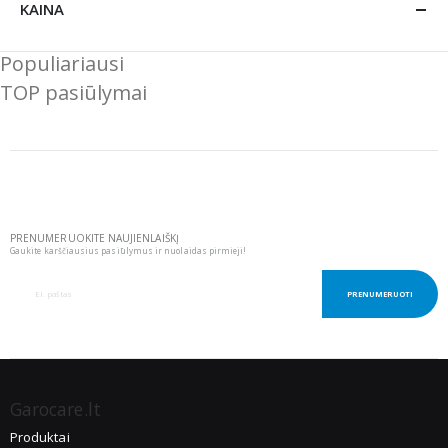
KAINA
Populiariausi
TOP pasiūlymai
PRENUMERUOKITE NAUJIENLAIŠKĮ
Gaukite karščiausius pasiūlymus ir nuolaidas pirmieji!
PRENUMERUOTI
Garocare.lt
Produktai