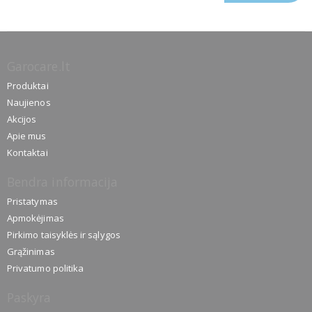
Garocare.lt
Produktai
Naujienos
Akcijos
Apie mus
Kontaktai
Bendra informacija
Pristatymas
Apmokėjimas
Pirkimo taisyklės ir sąlygos
Grąžinimas
Privatumo politika
Paskyra