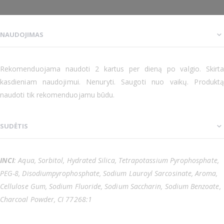
NAUDOJIMAS
Rekomenduojama naudoti 2 kartus per dieną po valgio. Skirta
kasdieniam naudojimui. Nenuryti. Saugoti nuo vaikų. Produktą
naudoti tik rekomenduojamu būdu.
SUDĖTIS
INCI
: Aqua, Sorbitol, Hydrated Silica, Tetrapotassium Pyrophosphate,
PEG-8, Disodiumpyrophosphate, Sodium Lauroyl Sarcosinate, Aroma,
Cellulose Gum, Sodium Fluoride, Sodium Saccharin, Sodium Benzoate,
Charcoal Powder, CI 77268:1