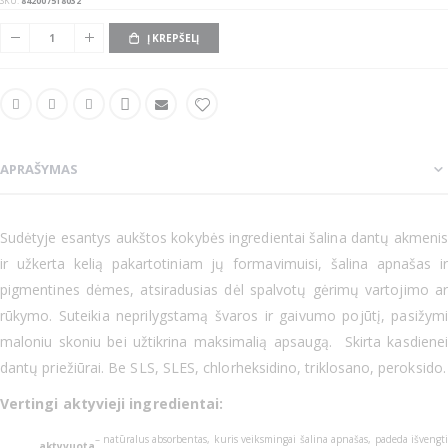
SKU
842007518032
Į KREPŠELĮ
APRAŠYMAS
Sudėtyje esantys aukštos kokybės ingredientai šalina dantų akmenis
ir užkerta kelią pakartotiniam jų formavimuisi, šalina apnašas ir
pigmentines dėmes, atsiradusias dėl spalvotų gėrimų vartojimo ar
rūkymo. Suteikia neprilygstamą švaros ir gaivumo pojūtį, pasižymi
maloniu skoniu bei užtikrina maksimalią apsaugą. Skirta kasdienei
dantų priežiūrai. Be SLS, SLES, chlorheksidino, triklosano, peroksido.
Vertingi aktyvieji ingredientai:
– natūralus absorbentas, kuris veiksmingai šalina apnašas, padeda išvengti
aktyvuota