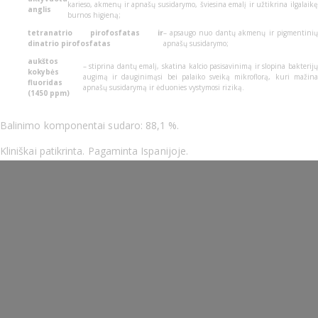
karieso, akmenų ir apnašų susidarymo, šviesina emalį ir užtikrina ilgalaikę
anglis
burnos higieną;
tetranatrio pirofosfatas ir
– apsaugo nuo dantų akmenų ir pigmentinių
dinatrio pirofosfatas
apnašų susidarymo;
aukštos
– stiprina dantų emalį, skatina kalcio pasisavinimą ir slopina bakterijų
kokybės
augimą ir dauginimąsi bei palaiko sveiką mikroflorą, kuri mažina
fluoridas
apnašų susidarymą ir ėduonies vystymosi riziką.
(1450 ppm)
Balinimo komponentai sudaro: 88,1 %.
Kliniškai patikrinta. Pagaminta Ispanijoje.