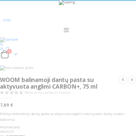
Sužinokite apie
nuolaidas
pirmieji -
Registruokitės!
Links
Toggle
Nav
0
Cart
Skip
Skip
to
to
the
the
WOOM balinamoji dantų pasta su
end
beginning
of
of
aktyvuota anglimi CARBON+, 75 ml
the
the
images
images
Būkite pirmas palikęs atsiliepimą
gallery
gallery
7,69 €
Efektyvi balinamoji dantų pasta su aktyvuota anglimi intensyviam dantų emalio
balinimui.
PRIEINAMUMAS:
SANDĖLYJE