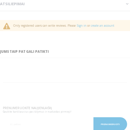
ATSILIEPIMAI
Only registered users can write reviews. Please
Sign in
or
create an account
JUMS TAIP PAT GALI PATIKTI
PRENUMERUOKITE NAUJIENLAIŠKĮ
Gaukite karščiausius pasiūlymus ir nuolaidas pirmieji!
PRENUMERUOTI