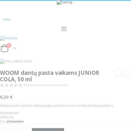
Sužinokite apie
nuolaidas
pirmieji -
Registruokitės!
Links
Toggle
Nav
0
Cart
Skip
Skip
to
to
the
the
WOOM dantų pasta vaikams JUNIOR
end
beginning
of
of
COLA, 50 ml
the
the
images
images
Būkite pirmas palikęs atsiliepimą
gallery
gallery
6,20 €
Natūrali kolos skonio dantų pasta vyresniems nei 6 metų amžiaus vaikams.
PRIEINAMUMAS:
SANDĖLYJE
SKU
475103392015