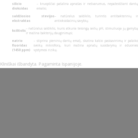
silicio
– kruopščiai pašalina apnašas ir nešvarumus, nepažeidžiant dantų
dioksidas
emalio;
saldžiosios stevijos
– natūralus saldiklis, turintis antibakterinių ir
ekstraktas
antioksidacinių savybių;
– natūralus saldiklis, kuris atkuria teisingą seilių pH, stimuliuoja jų gamybą
ksilitolis
ir mažina bakterijų dauginimąsi;
natrio
– stiprina pieninių dantų emalį, skatina kalcio pasisavinimą ir palaiko
fluoridas
sveiką mikroflorą, kuri mažina apnašų susidarymą ir ėduonies
(1450 ppm)
vystymosi riziką.
Kliniškai išbandyta. Pagaminta Ispanijoje.