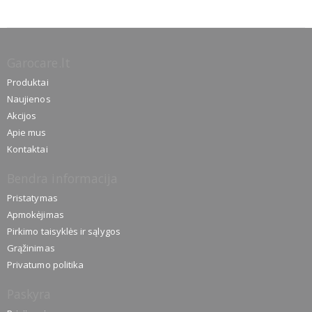
Garocare.lt
Produktai
Naujienos
Akcijos
Apie mus
Kontaktai
Bendra informacija
Pristatymas
Apmokėjimas
Pirkimo taisyklės ir sąlygos
Grąžinimas
Privatumo politika
Paskyra