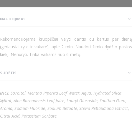
NAUDOJIMAS
Rekomenduojama kruopščiai valyti dantis du kartus per dieną
(geriausiai ryte ir vakare), apie 2 min. Naudoti žirnio dydžio pastos
kiekį. Nenuryti. Tinka vaikams nuo 6 metų.
SUDĖTIS
INCI
: Sorbitol, Mentha Piperita Leaf Water, Aqua, Hydrated Silica,
Xylitol, Aloe Barbadensis Leaf Juice, Lauryl Glucoside, Xanthan Gum,
Aroma, Sodium Fluoride, Sodium Bezoate, Stevia Rebaudiana Extract,
Citral Acid, Potassium Sorbate.