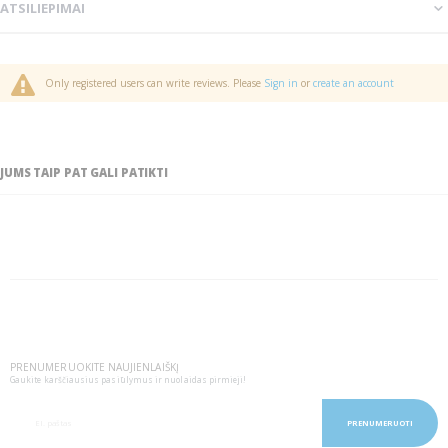
ATSILIEPIMAI
Only registered users can write reviews. Please
Sign in
or
create an account
JUMS TAIP PAT GALI PATIKTI
PRENUMERUOKITE NAUJIENLAIŠKĮ
Gaukite karščiausius pasiūlymus ir nuolaidas pirmieji!
PRENUMERUOTI