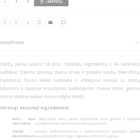
Į KREPŠELĮ
APRAŠYMAS
Dantų pastą sudaro 98 proc. natūralių ingredientų ir tik natūralūs
saldikliai. Stiprina pieninių dantų emalį ir palaiko sveiką mikroflorą.
Padidintas fluoro kiekis natūraliai ir efektyviai kovoja su dantų
ėduonimi ir burnoje esančiomis bakterijomis. Puikus kolos gėrimo
skonis skatina vaikus noriau valytis dantis.
Vertingi aktyvieji ingredientai:
mėtų lapų
– pagrindinis dantų pastos ingredientas, kuris gaivina ir pasižymi
ekstraktas
antibakterinėmis bei antivirusinėmis savybėmis;
alavijo
– pasižymi bakteriostatinėmis ir baktericidinėmis savybėmis, padeda
ekstraktas
atsinaujinti epidermiui ir gali teigiamai veikti žaizdų gijimą;