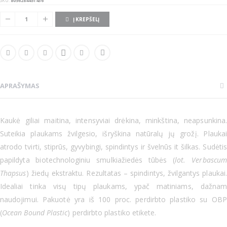
SKU
8056284451436
Į KREPŠELĮ
APRAŠYMAS
Kaukė giliai maitina, intensyviai drėkina, minkština, neapsunkina.
Suteikia plaukams žvilgesio, išryškina natūralų jų grožį. Plaukai
atrodo tvirti, stiprūs, gyvybingi, spindintys ir švelnūs it šilkas. Sudėtis
papildyta biotechnologiniu smulkiažiedės tūbės (
lot. Verbascum
Thapsus
) žiedų ekstraktu. Rezultatas – spindintys, žvilgantys plaukai.
Idealiai tinka visų tipų plaukams, ypač matiniams, dažnam
naudojimui. Pakuotė yra iš 100 proc. perdirbto plastiko su OBP
(
Ocean Bound Plastic
) perdirbto plastiko etikete.