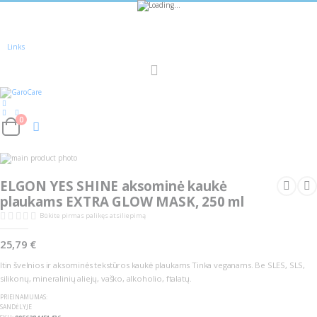
Sužinokite apie
nuolaidas
pirmieji -
Registruokitės!
Links
Toggle
Nav
0
Cart
Skip
Skip
to
to
the
the
ELGON YES SHINE aksominė kaukė
end
beginning
of
of
plaukams EXTRA GLOW MASK, 250 ml
the
the
images
images
Būkite pirmas palikęs atsiliepimą
gallery
gallery
25,79 €
Itin švelnios ir aksominės tekstūros kaukė plaukams Tinka veganams. Be SLES, SLS,
silikonų, mineralinių aliejų, vaško, alkoholio, ftalatų.
PRIEINAMUMAS:
SANDĖLYJE