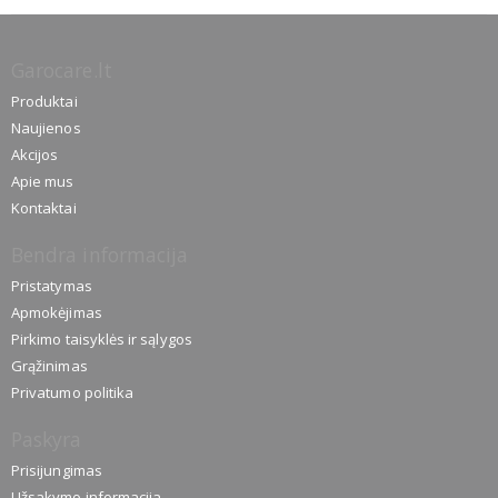
Garocare.lt
Produktai
Naujienos
Akcijos
Apie mus
Kontaktai
Bendra informacija
Pristatymas
Apmokėjimas
Pirkimo taisyklės ir sąlygos
Grąžinimas
Privatumo politika
Paskyra
Prisijungimas
Užsakymo informacija