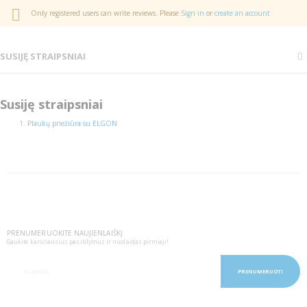
Only registered users can write reviews. Please
Sign in
or
create an account
SUSIJĘ STRAIPSNIAI
Susiję straipsniai
Plaukų priežiūra su ELGON
PRENUMERUOKITE NAUJIENLAIŠKĮ
Gaukite karščiausius pasiūlymus ir nuolaidas pirmieji!
PRENUMERUOTI