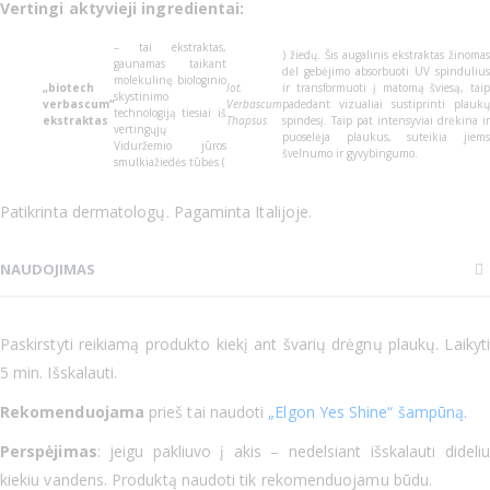
Vertingi aktyvieji ingredientai:
– tai ekstraktas,
) žiedų. Šis augalinis ekstraktas žinomas
gaunamas taikant
dėl gebėjimo absorbuoti UV spindulius
molekulinę biologinio
„biotech
lot.
ir transformuoti į matomą šviesą, taip
skystinimo
verbascum“
Verbascum
padedant vizualiai sustiprinti plaukų
technologiją tiesiai iš
ekstraktas
Thapsus
spindesį. Taip pat intensyviai drėkina ir
vertingųjų
puoselėja plaukus, suteikia jiems
Viduržemio jūros
švelnumo ir gyvybingumo.
smulkiažiedės tūbės (
Patikrinta dermatologų. Pagaminta Italijoje.
NAUDOJIMAS
Paskirstyti reikiamą produkto kiekį ant švarių drėgnų plaukų. Laikyti
5 min. Išskalauti.
Rekomenduojama
prieš tai naudoti
„Elgon Yes Shine“ šampūną.
Perspėjimas
: jeigu pakliuvo į akis – nedelsiant išskalauti dideliu
kiekiu vandens. Produktą naudoti tik rekomenduojamu būdu.