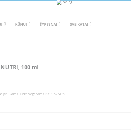
-
Registruokitės!
UI
KŪNUI
ŠYPSENAI
SVEIKATAI
NUTRI, 100 ml
siems plaukams. Tinka veganams. Be SLS, SLES.