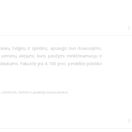
laukų žvilgesį ir spindesį, apsaugo nuo išsausėjimo,
u sėmenų aliejumi, kuris pasižymi minkštinamuoju ir
 plaukams. Pakuotė yra iš 100 proc. perdirbto plastiko
ių, minkština, maitina ir puoselėja sausus plaukus.