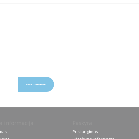
PRENUMERUOTI
a informacija
Paskyra
ymas
Prisijungimas
jimas
Užsakymo informacija