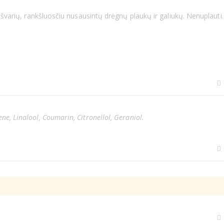
 švarių, rankšluosčiu nusausintų drėgnų plaukų ir galiukų. Nenuplauti.
e, Linalool, Coumarin, Citronellol, Geraniol.