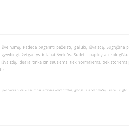
gą švelnumą. Padeda pagerinti pažeistų galiukų išvaizdą. Sugrąžina p
gyvybingi, žvilgantys ir labai švelnūs. Sudėtis papildyta ekologišk
švaizdą. Idealiai tinka itin sausiems, tiek normaliems, tiek storiems
te.
alijoje tvariu būdu – išskirtinai vertingas koncentratas, ypač gausus polinesočiųjų riebalų rūgšč