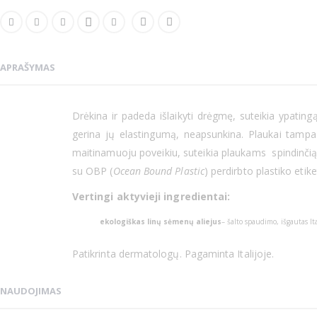
APRAŠYMAS
Drėkina ir padeda išlaikyti drėgmę, suteikia ypatin
gerina jų elastingumą, neapsunkina. Plaukai tampa 
maitinamuoju poveikiu, suteikia plaukams spindinčią i
su OBP (
Ocean Bound Plastic
) perdirbto plastiko etike
Vertingi aktyvieji ingredientai:
ekologiškas linų sėmenų aliejus
– šalto spaudimo, išgautas It
Patikrinta dermatologų. Pagaminta Italijoje.
NAUDOJIMAS