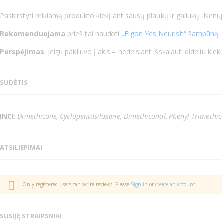
Paskirstyti reikiamą produkto kiekį ant sausų plaukų ir galiukų. Nenup
Rekomenduojama
prieš tai naudoti
„Elgon Yes Nourish“ šampūną
.
Perspėjimas
: jeigu pakliuvo į akis – nedelsiant išskalauti dideliu
SUDĖTIS
INCI
:
Dimethicone, Cyclopentasiloxane, Dimethiconol, Phenyl Trimethic
ATSILIEPIMAI
Only registered users can write reviews. Please
Sign in
or
create an account
SUSIJĘ STRAIPSNIAI