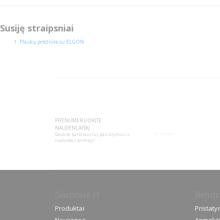
Susiję straipsniai
Plaukų priežiūra su ELGON
PRENUMERUOKITE
NAUJIENLAIŠKĮ
Gaukite karščiausius pasiūlymus ir
nuolaidas pirmieji!
Garocare.lt
Bendr
Produktai
Pristat
Naujienos
Apmokė