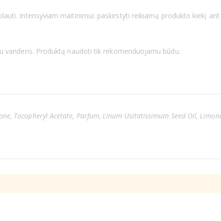
lauti. Intensyviam maitinimui: paskirstyti reikiamą produkto kiekį ant
 kiekiu vandens. Produktą naudoti tik rekomenduojamu būdu.
one, Tocopheryl Acetate, Parfum, Linum Usitatissimum Seed Oil, Limonen