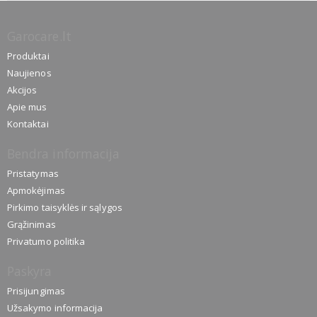
Garocare.lt
Produktai
Naujienos
Akcijos
Apie mus
Kontaktai
Bendra informacija
Pristatymas
Apmokėjimas
Pirkimo taisyklės ir sąlygos
Grąžinimas
Privatumo politika
Paskyra
Prisijungimas
Užsakymo informacija