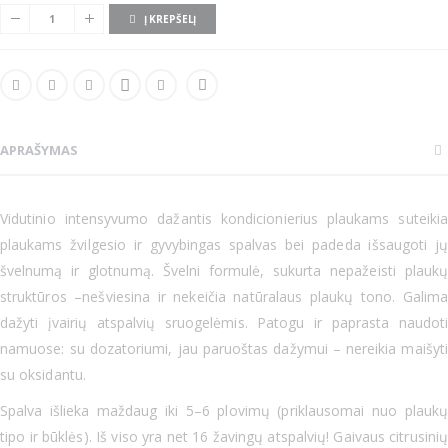
Į KREPŠELĮ
APRAŠYMAS
Vidutinio intensyvumo dažantis kondicionierius plaukams suteikia
plaukams žvilgesio ir gyvybingas spalvas bei padeda išsaugoti jų
švelnumą ir glotnumą. Švelni formulė, sukurta nepažeisti plaukų
struktūros –nešviesina ir nekeičia natūralaus plaukų tono. Galima
dažyti įvairių atspalvių sruogelėmis. Patogu ir paprasta naudoti
namuose: su dozatoriumi, jau paruoštas dažymui – nereikia maišyti
su oksidantu.
Spalva išlieka maždaug iki 5–6 plovimų (priklausomai nuo plaukų
tipo ir būklės). Iš viso yra net 16 žavingų atspalvių! Gaivaus citrusinių