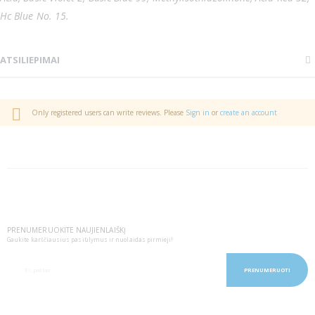
Hc Blue No. 15.
ATSILIEPIMAI
Only registered users can write reviews. Please
Sign in
or
create an account
PRENUMERUOKITE NAUJIENLAIŠKĮ
Gaukite karščiausius pasiūlymus ir nuolaidas pirmieji!
PRENUMERUOTI