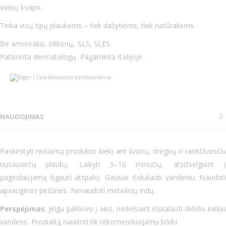
vaisių kvapo.
Tinka visų tipų plaukams – tiek dažytiems, tiek natūraliems.
Be amoniako, silikonų, SLS, SLES.
Patikrinta dermatologų. Pagaminta Italijoje.
NAUDOJIMAS
Paskirstyti reikiamą produkto kiekį ant švarių, drėgnų ir rankšluosčiu
nusausintų plaukų. Laikyti 3–10 minučių, atsižvelgiant į
pageidaujamą išgauti atspalvį. Gausiai išskalauti vandeniu. Naudoti
apsaugines pirštines. Nenaudoti metalinių indų.
Perspėjimas
: jeigu pakliuvo į akis, nedelsiant išskalauti dideliu kiekiu
vandens. Produktą naudoti tik rekomenduojamu būdu.