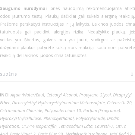
Saugumo nurodymai
: prieš naudojimą rekomenduojama atlikti
odos jautrumo testą. Plaukų dažikliai gali sukelti alerginę reakciją.
Prašome perskaityti instrukcijas ir jų laikytis. Laikinos juodos chna
tatuiruotės gali padidinti alergijos riziką. Nedažykite plaukų, jei:
veidas yra išbertas, galvos oda yra jautri, sudirgusi ar pažeista;
dažydami plaukus patyrėte kokią nors reakciją; kada nors patyrėte
reakciją dėl laikinos juodos chna tatuiruotės.
SUDĖTIS
INCI
:
Aqua (Water/Eau), Cetearyl Alcohol, Propylene Glycol, Dicaprylyl
Ether, Dicocoylethyl Hydroxyethylmonium Methosulfate, Ceteareth-20,
Cetrimonium Chloride, Polyquaternium-10, Parfum (Fragrance),
Hydroxyethylcellulose, Phenoxyethanol, Polyacrylamide, Dmdm
Hydration, C13-14 Isoparaffin, Tetrasodium Edta, Laureth-7, Citric
Acid, Basic Violet 2, Basic Blue 99, Methylisothiazolinone, Acid Red 52,